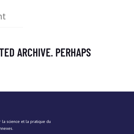
nt
TED ARCHIVE. PERHAPS
la science et la pratique du
onnexes.