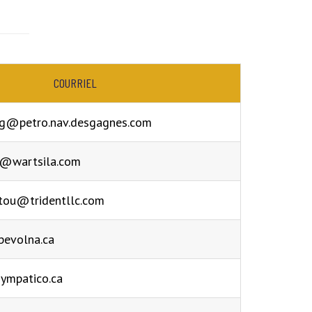
COURRIEL
ing@petro.nav.desgagnes.com
d@wartsila.com
stou@tridentllc.com
pevolna.ca
ympatico.ca