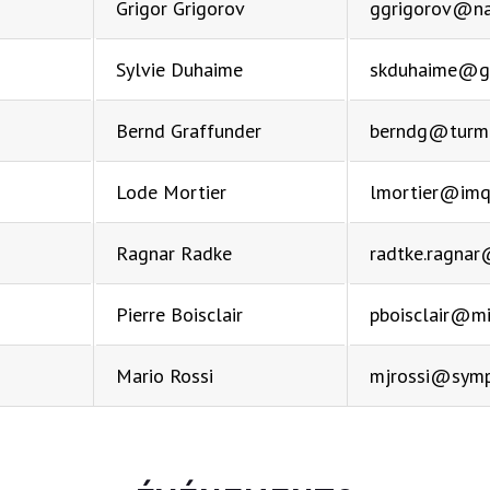
Grigor Grigorov
ggrigorov@n
Sylvie Duhaime
skduhaime@g
Bernd Graffunder
berndg@turm
Lode Mortier
lmortier@imq.
Ragnar Radke
radtke.ragna
Pierre Boisclair
pboisclair@mi
Mario Rossi
mjrossi@symp