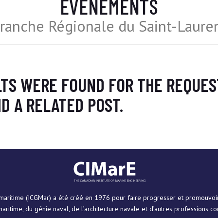
ÉVÉNEMENTS
ranche Régionale du Saint-Laure
LTS WERE FOUND FOR THE REQUES
D A RELATED POST.
e maritime (ICGMar) a été créé en 1976 pour faire progresser et promouvoir 
aritime, du génie naval, de l’architecture navale et d’autres professions c