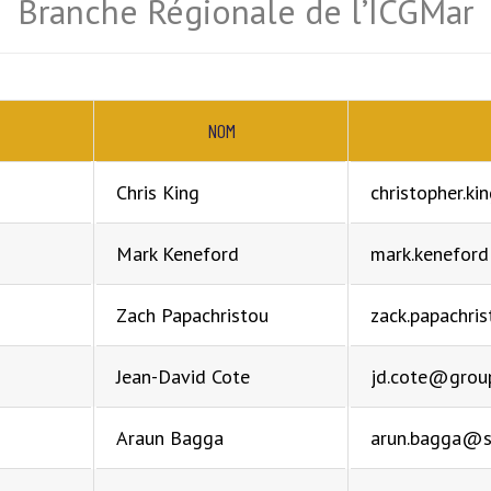
Branche Régionale de l’ICGMar
NOM
Chris King
christopher.k
Mark Keneford
mark.kenefor
Zach Papachristou
zack.papachri
Jean-David Cote
jd.cote@grou
Araun Bagga
arun.bagga@s